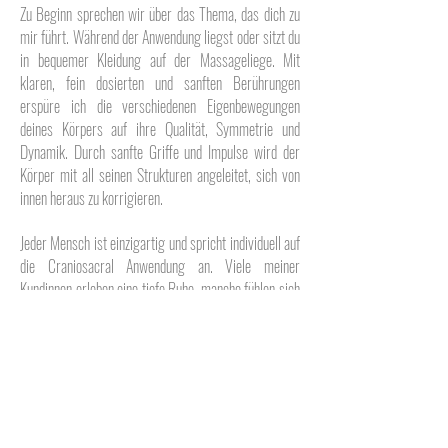
Zu Beginn sprechen wir über das Thema, das dich zu
mir führt. Während der Anwendung liegst oder sitzt du
in bequemer Kleidung auf der Massageliege. Mit
klaren, fein dosierten und sanften Berührungen
erspüre ich die verschiedenen Eigenbewegungen
deines Körpers auf ihre Qualität, Symmetrie und
Dynamik.
Durch sanfte Griffe und Impulse wird der
Körper mit all seinen Strukturen angeleitet, sich von
innen heraus zu korrigieren.
Jeder Mensch ist einzigartig und spricht individuell auf
die Craniosacral Anwendung an. Viele meiner
Kundinnen erleben eine tiefe Ruhe, manche fühlen sich
leichter, klarer und verbundener mit sich selbst. Bei
Folgeterminen wirst du merken, dass jede
Craniosacral Einheit ein bisschen anders ist. Nach
deinem Ersttermin legen wir gemeinsam fest, ob und
wann ein weiterer Termin sinnvoll wäre. Die
Entscheidung wie es weitergeht, triffst aber natürlich