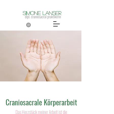
Simone Lanser
dipl. craniosacral praktikerin
Craniosacrale Körperarbeit
Das Herzstück meiner Arbeit ist die