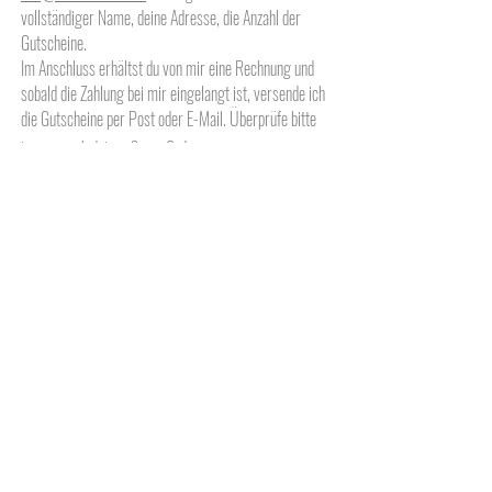
vollständiger Name, deine Adresse, die Anzahl der
Gutscheine.
Im Anschluss erhältst du von mir eine Rechnung und
sobald die Zahlung bei mir eingelangt ist, versende ich
die Gutscheine per Post oder E-Mail. Überprüfe bitte
immer auch deinen Spam Ordner.
Du veranstaltest regelmäßig Events, Yoga Retraits
oder hältst Vorträge und möchtest deine Goodie Bags
mit besonderen gesundheitsfördernden Geschenken
bestücken, dann schreib mir gerne. Cranio Gutscheine
stärken das Wohlbefinden und die mentale Gesundheit
deiner Teilnehmenden.
Absageregelung
Wenn du einen Termin einmal nicht
wahrnehmen kannst, bitte ich um eine
rechtzeitige Absage von mindestens 24h vor
dem vereinbarten Termin. Ich bitte um