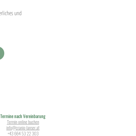
erliches und
Termine nach Vereinbarung
Termin online buchen
info@cranio-lanser.at
+43 664 53 22 303