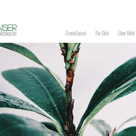
nser
aktikerin
CranioSacral
Für Dich
Über Mich