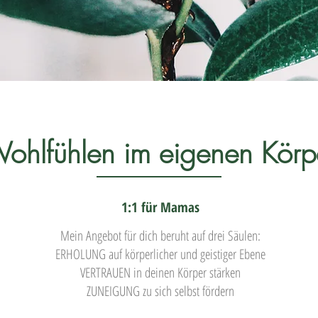
ohlfühlen im eigenen Körp
1:1 für Mamas
Mein Angebot für dich beruht auf drei Säulen:
ERHOLUNG auf körperlicher und geistiger Ebene
VERTRAUEN in deinen Körper stärken
ZUNEIGUNG zu sich selbst fördern