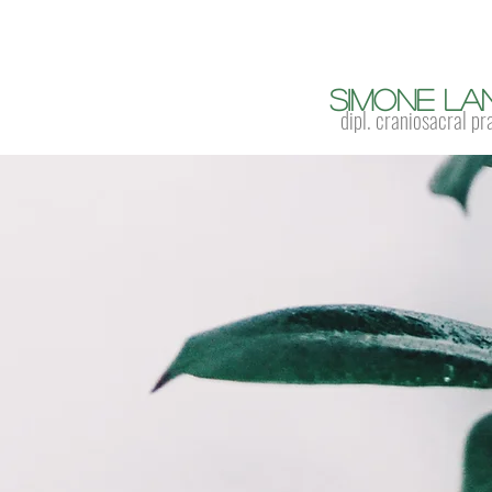
Simone La
dipl. craniosacral pr